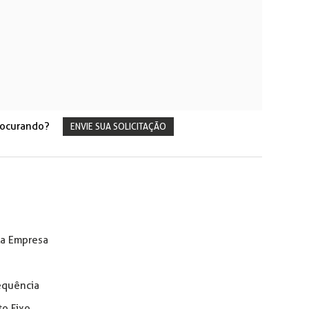
rocurando?
ENVIE SUA SOLICITAÇÃO
la Empresa
equência
o Fixo