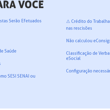
ARA VOCÊ
stas Serão Efetuados
⚠️ Crédito do Trabalh
nas rescisões
Não calculou eConsig
de Saúde
Classificação de Verb
eSocial
s
Configuração necessá
omo SESI SENAI ou