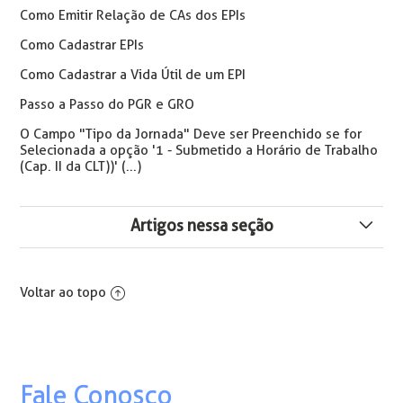
Como Emitir Relação de CAs dos EPIs
Como Cadastrar EPIs
Como Cadastrar a Vida Útil de um EPI
Passo a Passo do PGR e GRO
O Campo "Tipo da Jornada" Deve ser Preenchido se for
Selecionada a opção '1 - Submetido a Horário de Trabalho
(Cap. II da CLT))' (...)
Artigos nessa seção
Atualização das Ordem de Serviço - Como não Executar
Voltar ao topo
Ordem de Serviço - Permitir que o Técnico de
Segurança assine
Perfil Previdenciário (PPP) com Assinatura Eletrônica
Fale Conosco