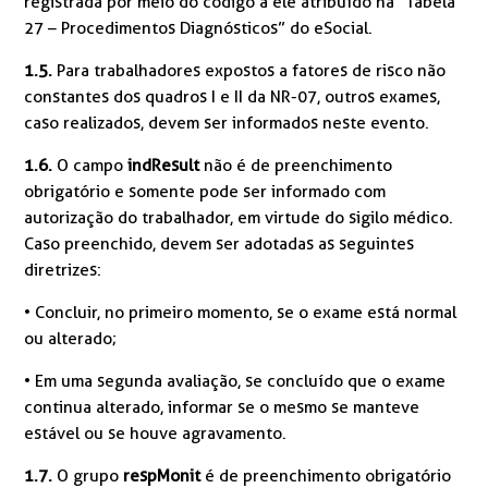
registrada por meio do código a ele atribuído na “Tabela
27 – Procedimentos Diagnósticos” do eSocial.
1.5.
Para trabalhadores expostos a fatores de risco não
constantes dos quadros I e II da NR-07, outros exames,
caso realizados, devem ser informados neste evento.
1.6.
O campo
indResult
não é de preenchimento
obrigatório e somente pode ser informado com
autorização do trabalhador, em virtude do sigilo médico.
Caso preenchido, devem ser adotadas as seguintes
diretrizes:
• Concluir, no primeiro momento, se o exame está normal
ou alterado;
• Em uma segunda avaliação, se concluído que o exame
continua alterado, informar se o mesmo se manteve
estável ou se houve agravamento.
1.7.
O grupo
respMonit
é de preenchimento obrigatório