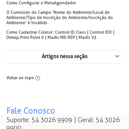
Como Configurar o MetaAgendador
O Conteúdo do Campo 'Nome do Ambiente/Local de
Ambiente/Tipo de Inscrição do Ambiente/Inscrição do
Ambiente' é Inválido
Como Cadastrar Coletor: Control ID Class | Control IDX |
Dimep Print Point II | Madis MD REP | Madis V3
Artigos nessa seção
Como Parametrizar o MetaAgendador em um
Computador Diferente do Servidor de Aplicação
Voltar ao topo
Como Cadastrar Tarefa de Integração Insoft4 -
Exportar/Importar Informações Contratuais
Como Enviar E-mails aos Colaboradores para Realização
Fale Conosco
de Exames Ocupacionais
Suporte: 54 3026 9909 | Geral: 54 3026
9900
Como Cadastrar Tarefa de Atualização de Data/Hora de