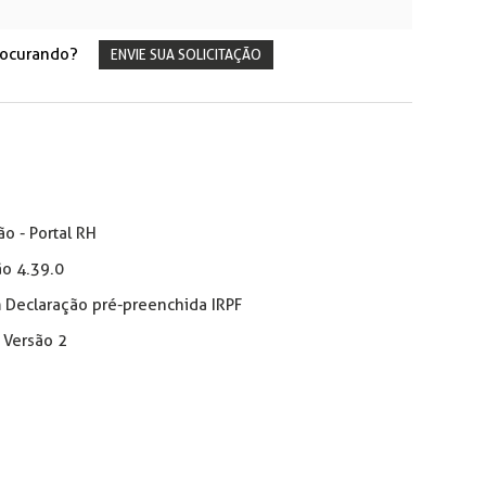
rocurando?
ENVIE SUA SOLICITAÇÃO
o - Portal RH
ão 4.39.0
Declaração pré-preenchida IRPF
 Versão 2