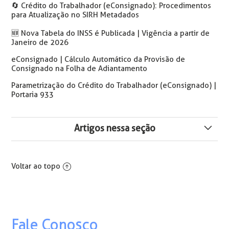
🔄️ Crédito do Trabalhador (eConsignado): Procedimentos
para Atualização no SIRH Metadados
🆕️ Nova Tabela do INSS é Publicada | Vigência a partir de
Janeiro de 2026
eConsignado | Cálculo Automático da Provisão de
Consignado na Folha de Adiantamento
Parametrização do Crédito do Trabalhador (eConsignado) |
Portaria 933
Artigos nessa seção
Disponibilizadas Opções para Solicitação de
Autorização de Horas Extras no Portal RH
Voltar ao topo
EasyMOB - Atualizações Portal Versão 1.0
API Metadados e Integração Unico SIRH - Correções e
Implementações da Versão 4.34.5
Fale Conosco