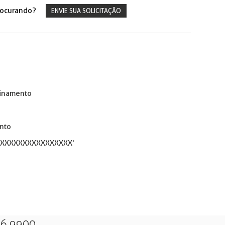
rocurando?
ENVIE SUA SOLICITAÇÃO
einamento
nto
 'XXXXXXXXXXXXXXXXX'
26 9900