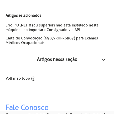
Artigos relacionados
Erro: "O .NET 8 (ou superior) não está instalado nesta
máquina" ao importar eConsignado via API
Carta de Convocação (6907/RHPR6907) para Exames
Médicos Ocupacionais
Artigos nessa seção
Configuração necessária na conexão remota ambiente
SaaS
Voltar ao topo
Erro: "O .NET 8 (ou superior) não está instalado nesta
máquina" ao importar eConsignado via API
Impactos do Uso da VPN no Acesso ao Metadados
Fale Conosco