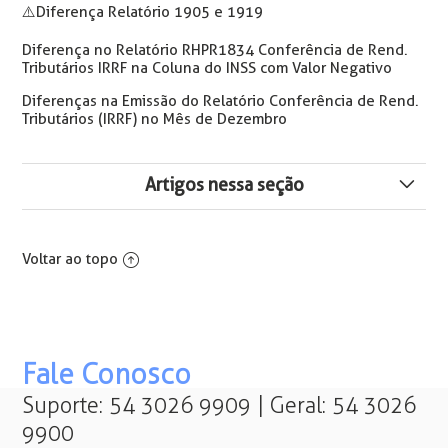
⚠️Diferença Relatório 1905 e 1919
Diferença no Relatório RHPR1834 Conferência de Rend.
Tributários IRRF na Coluna do INSS com Valor Negativo
Diferenças na Emissão do Relatório Conferência de Rend.
Tributários (IRRF) no Mês de Dezembro
Artigos nessa seção
S-1210: 882-Tipo de dependente inválido
Voltar ao topo
S-2299: Não foi possível gerar/atualizar as informações
do Evento de Tabela de Rubricas (S-1010), relativas ao
VDB '143' (...)
Como Conferir e Emitir uma Guia no FGTS Digital
Fale Conosco
Suporte: 54 3026 9909 | Geral: 54 3026
S-1299: Para realizar o fechamento anual de período
9900
que tem evento S-1280 enviado (...)