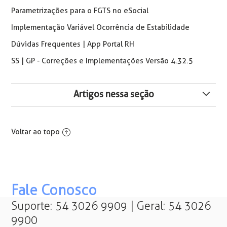
Parametrizações para o FGTS no eSocial
Implementação Variável Ocorrência de Estabilidade
Dúvidas Frequentes | App Portal RH
SS | GP - Correções e Implementações Versão 4.32.5
Artigos nessa seção
FP | eSocial - Correções e Implementações da Versão
4.29.3
Voltar ao topo
Não foi Possível Carregar as Informações da
Parametrização Para o eSocial Referente ao
Estabelecimento
Fale Conosco
Campos Para Exibir a "Data Início Última Redução de
Jornada" e "Data Fim Última Redução de Jornada" nas
Suporte: 54 3026 9909 | Geral: 54 3026
Solicitações do Portal
9900