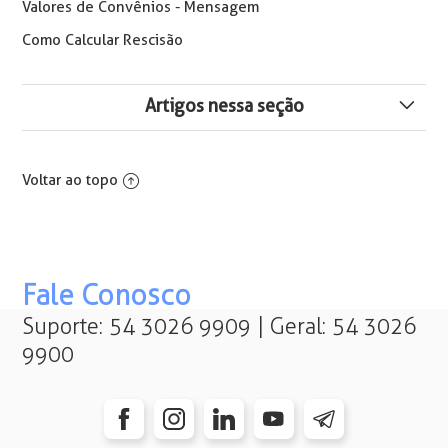
Valores de Convênios - Mensagem
Como Calcular Rescisão
Artigos nessa seção
Cálculo de Diferença Retroativa de Plano de Saúde
Voltar ao topo
Como Incluir Dependente no Convênio
Como Excluir Registro de Serviços
Fale Conosco
Como Não considerar a Taxa de Inscrição de Convênios
na DIRF
Suporte: 54 3026 9909 | Geral: 54 3026
9900
Como Trocar Coletivamente de Plano
Suspensão da Aplicação dos Reajustes de Planos de
Saúde