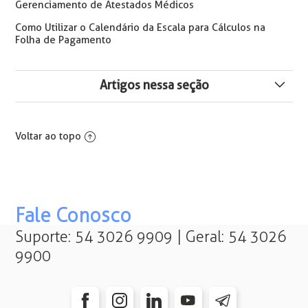
Gerenciamento de Atestados Médicos
Como Utilizar o Calendário da Escala para Cálculos na
Folha de Pagamento
Artigos nessa seção
Parametrização dos VDBS Desconto de Plano de Saúde
Voltar ao topo
Relatório com Relação de Funcionários com
Lançamento Fixo
Crédito Consignado com Garantia de FGTS
Fale Conosco
O lançamento não pode ser realizado pois o período
Suporte: 54 3026 9909 | Geral: 54 3026
selecionado está bloqueado para acertos
9900
Como informar falecimento de dependente
Requerimento de Benefício por Incapacidade emitindo