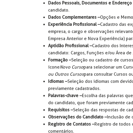
Dados Pessoais, Documentos e Endereço
candidato.
Dados Complementares –
Opções e Memor
Experiência Profissional –
Cadastro das exp
empresa, o cargo e observações relevante
Empresa Anterior e Nova Experiência) para
Aptidão Profissional –
Cadastro dos Intere
candidato: Cargos, Funções e/ou Área de
Formação –
Seleção ou cadastro de cursos 
ícone
Novo Curso
para selecionar um Curs
ou Outros Cursos
para consultar Cursos ou
Idiomas –
Seleção dos idiomas com devidos
previamente cadastrados.
Palavras-chave –
Escolha das palavras qu
do candidato, que foram previamente cad
Requisitos –
Seleção das respostas de cad
Observações do Candidato –
Inclusão de 
Registro de Contatos –
Registro de todos 
comentários.