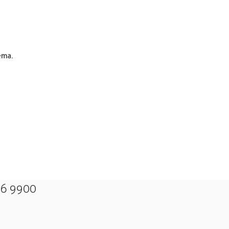
ema.
26 9900