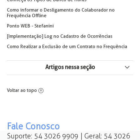
Como informar o Desligamento do Colaborador no
Frequência Offline
Ponto WEB - Stefanini
[Implementação] Log no Cadastro de Ocorrências
Como Realizar a Exclusão de um Contrato no Frequência
Artigos nessa seção
Como Abonar Atrasos, Saídas e Outras Faltas via
Programação Especial (sem abonar Falta Não
Voltar ao topo
Justificada)
Configuração de Sobreaviso ou Prontidão
Como Configurar o Abono de Faltas para Cursos de
Fale Conosco
Jovem/Menor Aprendiz e Estagiário
Suporte: 54 3026 9909 | Geral: 54 3026