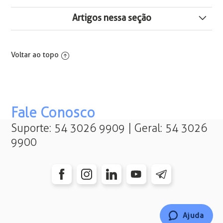
Artigos nessa seção
Conceito dos Tipos de Participação em Gorjetas
Voltar ao topo
Funcionamento do Cálculo de Gorjetas por Período
Cálculo de Gorjetas
Fale Conosco
Eventos Considerados para Rateio de Gorjetas
Suporte: 54 3026 9909 | Geral: 54 3026
Ocorrências Consideradas para Rateio de Gorjetas
9900
Função por Tipo de Participação de Gorjetas
Faturamento e Tipo de Participação de Gorjetas
Grade de Turnos para Gorjetas
Ajuda