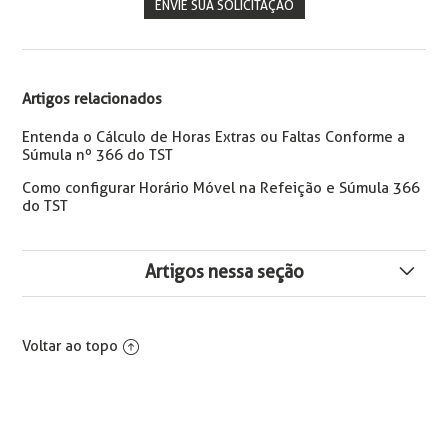
ENVIE SUA SOLICITAÇÃO
Artigos relacionados
Entenda o Cálculo de Horas Extras ou Faltas Conforme a
Súmula nº 366 do TST
Como configurar Horário Móvel na Refeição e Súmula 366
do TST
Artigos nessa seção
Validações nas tela de Rescisão para os motivos
Vacância e Remoção, em caso de Alteração de Órgão
Voltar ao topo
Declarante.
Relatório RHPR2430 - Histórico Alterações de Permissão
- LGPD