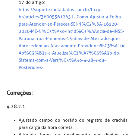
17 do artigo:
https://suporte.metadados.com.br/hc/pt-
br/articles/360055612651--Como-Ajustar-a-Folha-
para-Atender-ao-Parecer-SEI-N%C2%BA-16120-
2020-ME-N%C3%A3o-Incid%C3%AAncia-de-INSS-
Patronal-nos-Primeiros-15-dias-de-Atestado-que-
Antecedem-ao-Afastamento-Previdenci%C3%A1rio-
Ap%C3%B3s-a-Atualiza%C3%A7%C3%A3o-do-
Sistema-com-a-Vers%C3%A3o-4-28-3-ou-
Posteriores-
Correções:
4.28.2.1
Ajustado campo do horário do registro de crachás,
para carga da hora correta.
Alterada forma de recebimento nas digitais do