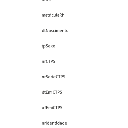
matriculaRh
dtNascimento
tpSexo
nrCTPS
nrSerieCTPS
dtEmiCTPS
ufEmiCTPS
nrIdentidade