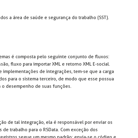
dos a área de saúde e segurança do trabalho (SST).
temas é composta pelo seguinte conjunto de fluxos:
issão, fluxo para importar XML e retorno XML E-social.
e implementações de integrações, tem-se que a carga
ados para o sistema terceiro, de modo que esse possua
ra o desempenho de suas funções.
o de tal integração, ela é responsável por enviar os
es de trabalho para o RSData. Com exceção dos
s registros segue um mesmo padrão: envia-se o código e