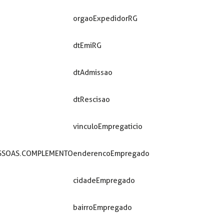
orgaoExpedidorRG
dtEmiRG
dtAdmissao
dtRescisao
vinculoEmpregaticio
ESSOAS.COMPLEMENTO
enderencoEmpregado
cidadeEmpregado
bairroEmpregado