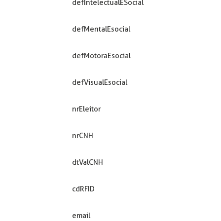
defIntelectualESocial
defMentalEsocial
defMotoraEsocial
defVisualEsocial
nrEleitor
nrCNH
dtValCNH
cdRFID
email