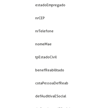
estadoEmpregado
nrCEP
nrTelefone
nomeMae
tpEstadoCivil
benefReabilitado
cotaPessoaDefReab
defAuditivaESocial