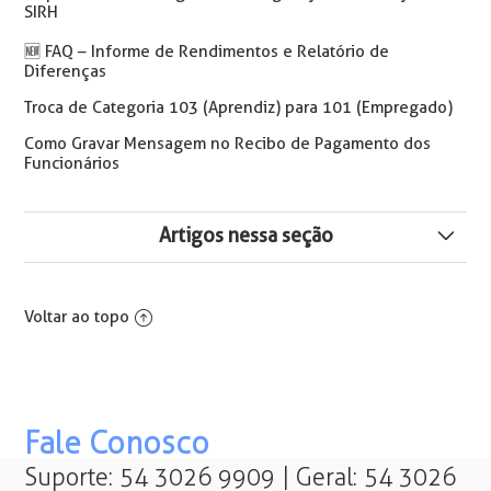
SIRH
🆕 FAQ – Informe de Rendimentos e Relatório de
Diferenças
Troca de Categoria 103 (Aprendiz) para 101 (Empregado)
Como Gravar Mensagem no Recibo de Pagamento dos
Funcionários
Artigos nessa seção
Cálculo Consignado (Crédito do Trabalhador) nas
rescisões
Voltar ao topo
Como Alterar o Desconto do Econsignado com Limitador
da Margem de 35%
REINTEGRAÇÃO - Novo Processo Reintegração
Fale Conosco
Suporte: 54 3026 9909 | Geral: 54 3026
Incorrect Syntax Near ")" ao calcular uma rescisão