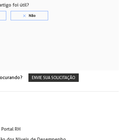
rtigo foi útil?
rocurando?
ENVIE SUA SOLICITAÇÃO
Portal RH
ição dos Níveis de Desempenho