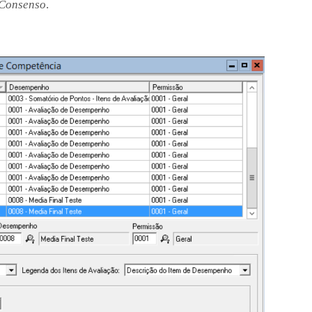
 Consenso
.