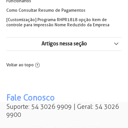
Funcionários
Como Consultar Resumo de Pagamentos
[Customização] Programa RHPR1818 opção item de
controle para impressão Nome Reduzido da Empresa
Artigos nessa seção
RHPR1874 - Arquivo de Pessoas e Contratos com
Detalhe de Afastamento em Excel
Voltar ao topo
Relatório 0040 - Aviso/Recibo de Férias - Como inserir a
data de retorno
Diferenças Relatório 1995 – Comprovante de
Fale Conosco
Rendimentos eSocial 2026
Suporte: 54 3026 9909 | Geral: 54 3026
9900
Como enviar relatório 1995 por e-mail
Como importar arquivo empréstimo consignado para a