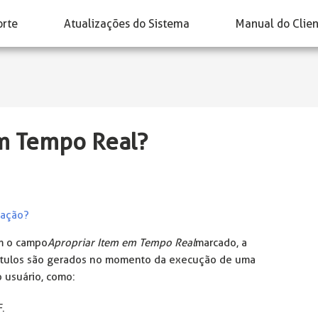
orte
Atualizações do Sistema
Manual do Clie
m Tempo Real?
iação?
om o campo
Apropriar Item em Tempo Real
marcado, a
s títulos são gerados no momento da execução de uma
o usuário, como:
F.