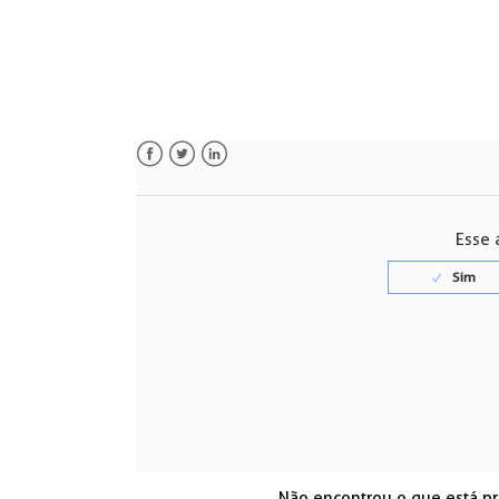
Facebook
Twitter
LinkedIn
Esse a
Não encontrou o que está p