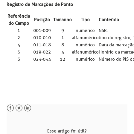
Registro de Marcações de Ponto
Referência
Posição
Tamanho
Tipo
Conteúdo
do Campo
1
001-009
9
numérico
NSR.
2
010-010
1
alfanumérico
tipo do registro, 
4
011-018
8
numérico
Data da marcaçã
5
019-022
4
alfanumérico
Horário da marc
6
023-034
12
numérico
Número do PIS d
Facebook
Twitter
LinkedIn
Esse artigo foi útil?