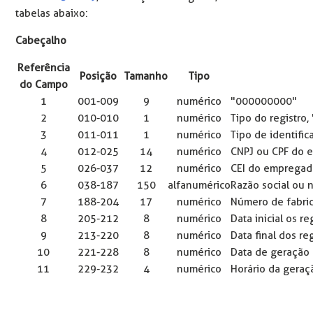
tabelas abaixo:
Cabeçalho
Referência
Posição
Tamanho
Tipo
do Campo
1
001-009
9
numérico
"000000000"
2
010-010
1
numérico
Tipo do registro, 
3
011-011
1
numérico
Tipo de identifi
4
012-025
14
numérico
CNPJ ou CPF do 
5
026-037
12
numérico
CEI do empregado
6
038-187
150
alfanumérico
Razão social ou
7
188-204
17
numérico
Número de fabri
8
205-212
8
numérico
Data inicial os r
9
213-220
8
numérico
Data final dos r
10
221-228
8
numérico
Data de geração
11
229-232
4
numérico
Horário da geraç