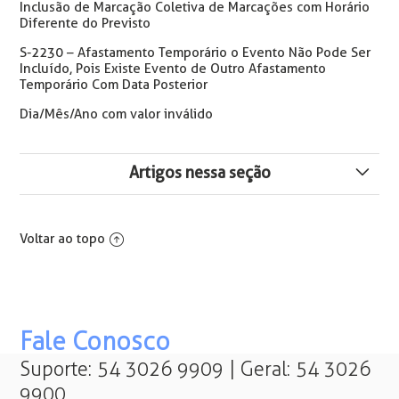
Inclusão de Marcação Coletiva de Marcações com Horário
Diferente do Previsto
S-2230 – Afastamento Temporário o Evento Não Pode Ser
Incluído, Pois Existe Evento de Outro Afastamento
Temporário Com Data Posterior
Dia/Mês/Ano com valor inválido
Artigos nessa seção
Como Deletar e Reenviar Supervisor em REP DIMEP
Voltar ao topo
Erro: O Coletor não Possui Nenhum Estabelecimento
Como Sincronizar REP com Grupo de Acesso
Fale Conosco
Portaria dos Coletores: Diferença entre Uso de CPF e
PIS
Suporte: 54 3026 9909 | Geral: 54 3026
9900