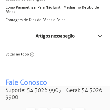
Como Parametrizar Para Não Emitir Médias no Recibo de
Férias
Contagem de Dias de Férias e Folha
Artigos nessa seção
RHPR1874 - Arquivo de Pessoas e Contratos com
Detalhe de Afastamento em Excel
Voltar ao topo
Relatório 0040 - Aviso/Recibo de Férias - Como inserir a
data de retorno
Diferenças Relatório 1995 – Comprovante de
Fale Conosco
Rendimentos eSocial 2026
Suporte: 54 3026 9909 | Geral: 54 3026
9900
Como enviar relatório 1995 por e-mail
Como importar arquivo empréstimo consignado para a