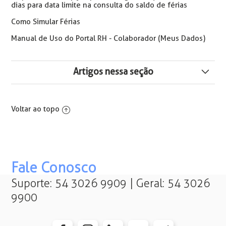
dias para data limite na consulta do saldo de férias
Como Simular Férias
Manual de Uso do Portal RH - Colaborador (Meus Dados)
Artigos nessa seção
Erro(s)/Aviso(s) da Solicitação | Data de início das férias
é superior à data limite para concessão de férias
Voltar ao topo
parceladas
Erro ao Solicitar Férias no Portal RH: A data de início das
férias deve ser a partir do início do período concessivo
das férias XX/XX/XXXX
Fale Conosco
Como Incluir o Campo "Pagamento do 13º nas Férias"
Suporte: 54 3026 9909 | Geral: 54 3026
nas Solicitações de Férias no Portal RH
9900
Como configurar as Notificações das Anotações da
Folha de Pagamento para serem Enviadas por E-mail