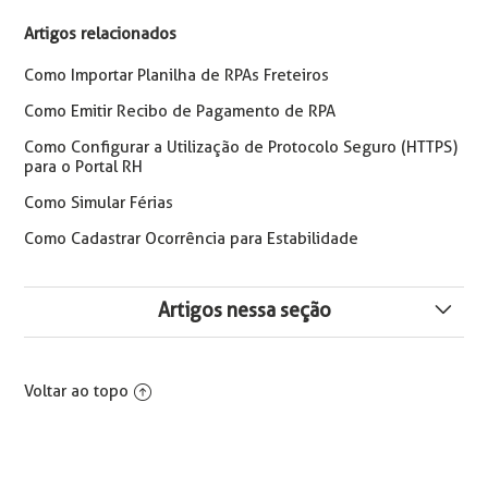
Artigos relacionados
Como Importar Planilha de RPAs Freteiros
Como Emitir Recibo de Pagamento de RPA
Como Configurar a Utilização de Protocolo Seguro (HTTPS)
para o Portal RH
Como Simular Férias
Como Cadastrar Ocorrência para Estabilidade
Artigos nessa seção
Implementação - Histórico de Acessos ao Mural do
Portal RH
Voltar ao topo
Permissão de Acesso aos Dados Pessoais do
colaborador no Portal RH - LGPD