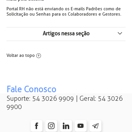
Portal RH não está enviando os E-mails Padrões como de
Solicitação ou Senhas para os Colaboradores e Gestores.
Artigos nessa seção
Envio de e-mails pelo Portal RH (Framework 4.5 e 4.6)
Voltar ao topo
Campo Data de Admissão em Solicitação de Aumento
de Quadro no Portal RH
Atalho para Acerto do Ponto a partir do Espelho do
Ponto no Portal RH
Fale Conosco
Suporte: 54 3026 9909 | Geral: 54 3026
Consulta de Marcações Previstas no Acerto do Ponto do
9900
Portal RH
Consulta de Marcações de Acesso no Acerto do Ponto
do Portal RH