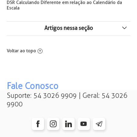
DSR Calculando Diferente em relação ao Calendário da
Escala
Artigos nessa seção
Como Informar o Percentual de Insalubridade no
Contrato
Voltar ao topo
PIS para Estagiário na SEFIP e eSocial
Como cadastrar PIS de um Funcionário pela
Conectividade Social ICP
Fale Conosco
Suporte: 54 3026 9909 | Geral: 54 3026
Qual o Prazo para Envio do Atestado de Saúde
9900
Ocupacional S-2220 ao eSocial
Como Copiar Dados de Outro Contrato
Como Utilizar o Calendário da Escala para Cálculos na