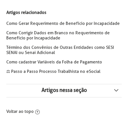
Artigos relacionados
Como Gerar Requerimento de Benefício por Incapacidade
Como Corrigir Dados em Branco no Requerimento de
Benefício por Incapacidade
Término dos Convênios de Outras Entidades como SESI
SENAI ou Senai Adicional
Como cadastrar Variáveis da Folha de Pagamento
⚖️ Passo a Passo Processo Trabalhista no eSocial
Artigos nessa seção
Como Lançar Ocorrência de Atestados Médicos
Voltar ao topo
Erro ao gerar atestado lançado no Portal RH: A
operação foi cancelada porque o registro tem relação
com outras tabelas. Erro no Banco de Dados; SQL State.