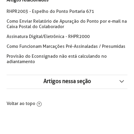
Artigos relacionados
RHPR2003 - Espelho do Ponto Portaria 671
Como Enviar Relatório de Apuração do Ponto por e-mail na
Caixa Postal do Colaborador
Assinatura Digital/Eletrônica - RHPR2000
Como Funcionam Marcações Pré-Assinaladas / Presumidas
Provisão do Econsignado não está calculando no
adiantamento
Artigos nessa seção
Como configurar o relatório RHPR2010 (Apuração dos
Funcionários) para não listar Subcontratos
Voltar ao topo
RHPR2270 – Marcações Eletrônicas de Ponto por
Coletor