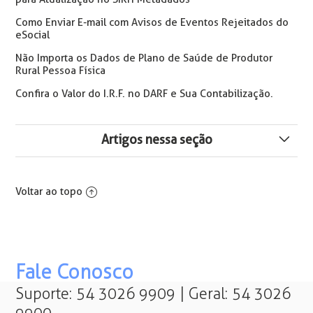
Como Enviar E-mail com Avisos de Eventos Rejeitados do
eSocial
Não Importa os Dados de Plano de Saúde de Produtor
Rural Pessoa Física
Confira o Valor do I.R.F. no DARF e Sua Contabilização.
Artigos nessa seção
Log de Cálculo/Cancelamento de Folha Coletiva
Voltar ao topo
Taxação Mínima de Imposto de Renda (IRPFM) para
Super-Ricos
Desconto de IR Indevido - Redução de IR - Base de
Salário 5.000,00
Fale Conosco
Suporte: 54 3026 9909 | Geral: 54 3026
Tabela de IRRF 2026 Lei 15.270/2026