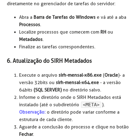
diretamente no gerenciador de tarefas do servidor:
Abra a
Barra de Tarefas do Windows
e vá até a aba
Processos
.
Localize processos que comecem com
RH
ou
Metadados
.
Finalize as tarefas correspondentes.
6. Atualização do SIRH Metadados
Execute o arquivo
s
irh-mensal-x86.exe
(
Oracle
)- a
versão 32bits ou
s
irh-mensal-x64.exe
- a versão
64bits
(SQL SERVER)
no diretório salvo.
Informe o diretório onde o SIRH Metadados está
instalado (até o subdiretório
<META>
).
Observação:
o diretório pode variar conforme a
estrutura de cada cliente.
Aguarde a conclusão do processo e clique no botão
Fechar
.