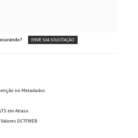
rocurando?
ENVIE SUA SOLICITAÇÃO
revenção no Metadados
GTS em Atraso
x Valores DCTFWEB