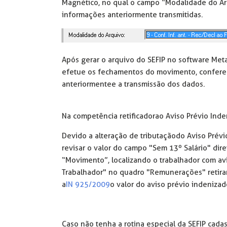
Magnético, no qual o campo “Modalidade do Arqu
informações anteriormente transmitidas.
Após gerar o arquivo do SEFIP no software Meta
efetue os fechamentos do movimento, confere o
anteriormente e a transmissão dos dados.
Na competência retificadora o Aviso Prévio Inde
Devido a alteração de tributação do Aviso Prévi
revisar o valor do campo "Sem 13º Salário" dire
“Movimento”, localizando o trabalhador com av
Trabalhador" no quadro "Remunerações" retira
a
IN 925/2009
o valor do aviso prévio indeniza
Caso não tenha a rotina especial da SEFIP cada