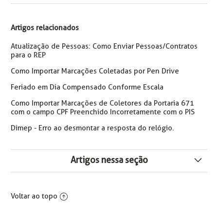
Artigos relacionados
Atualização de Pessoas: Como Enviar Pessoas/Contratos
para o REP
Como Importar Marcações Coletadas por Pen Drive
Feriado em Dia Compensado Conforme Escala
Como Importar Marcações de Coletores da Portaria 671
com o campo CPF Preenchido Incorretamente com o PIS
Dimep - Erro ao desmontar a resposta do relógio.
Artigos nessa seção
Como Deletar e Reenviar Supervisor em REP DIMEP
Voltar ao topo
Erro: O Coletor não Possui Nenhum Estabelecimento