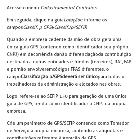
Acesse o menu:
Cadastramento/ Contratos.
Em seguida, clique na guia
Lotação
e informe os
campos
Classif. p GPS
e
Classif./p/SEFIP.
Quando a empresa cedente da mão de obra gera uma
única guia GPS (contendo como identificador seu próprio
CNPJ) em decorrência da não diferenciação da contribuição
destinada a outras entidades e fundos (terceiros), RAT, FAP
e por não envolverem códigos FPAS diferentes, o
campo
Classificação p/GPS deverá ser único
para todos os
trabalhadores da administração e alocados nas obras.
Logo, refere-se ao SEFIP 150 para geração de uma única
guia de GPS, tendo como identificador o CNPJ da própria
empresa.
Crie um parâmetro de GPS/SEFIP contendo como Tomador
de Serviço a própria empresa, contendo as alíquotas e
contribuições referente à geração da GPS.