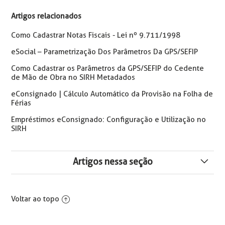
Artigos relacionados
Como Cadastrar Notas Fiscais - Lei nº 9.711/1998
eSocial – Parametrização Dos Parâmetros Da GPS/SEFIP
Como Cadastrar os Parâmetros da GPS/SEFIP do Cedente
de Mão de Obra no SIRH Metadados
eConsignado | Cálculo Automático da Provisão na Folha de
Férias
Empréstimos eConsignado: Configuração e Utilização no
SIRH
Artigos nessa seção
STJ derruba teto de 20 salários mínimos para
contribuições a terceiros
Voltar ao topo
Distribuição/Rubrica de Dividendos na Substituição da