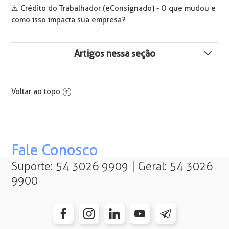
⚠️ Crédito do Trabalhador (eConsignado) - O que mudou e
como isso impacta sua empresa?
Artigos nessa seção
STJ derruba teto de 20 salários mínimos para
contribuições a terceiros
Voltar ao topo
Distribuição/Rubrica de Dividendos na Substituição da
DIRF pelo eSocial
Seguro-Desemprego: Entenda o Campo 4 (S/N)
Fale Conosco
Suporte: 54 3026 9909 | Geral: 54 3026
Geração de Todos os Eventos S-1010 no eSocial S-1.3 -
9900
a partir de Janeiro/2025
eSocial Leiaute Simplificado Versão 1.3 - Geração do
evento eSocial Leiaute Simplificado Versão 1.3 -
Geração do Evento S-1005 - Tabela de