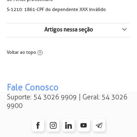
S-1210: 1861-CPF do dependente XXX inválido
Artigos nessa seção
13º Salário - Antecipação nas Férias em Janeiro
Voltar ao topo
Como Conferir Médias de 13º Salário
Antecipação 13º Salário Folha Avulsa com Cálculo de
Médias
Fale Conosco
Como Ajustar Desconto do 13º Salário Antecipado a
Suporte: 54 3026 9909 | Geral: 54 3026
Maior para o FGTS Digital
9900
Perda de Avos no 13° Salário
Exemplo do Cálculo e Contabilização de 13º
Antecipação Sobre Valores de Auxílio Acidente de