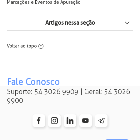
Marcações e Eventos de Apuração
Artigos nessa seção
Como configurar o relatório RHPR2010 (Apuração dos
Funcionários) para não listar Subcontratos
Voltar ao topo
RHPR2270 – Marcações Eletrônicas de Ponto por
Coletor
RHPR2080 | Extratos dos Refeitórios - Reservas e/ou
Fale Conosco
Consumo
Suporte: 54 3026 9909 | Geral: 54 3026
9900
RHPR2110 - Demonstrativo de Eventos por Período
Colunas Por Data e Setor
Relatório RHPR2110 - Análise de Eventos por Dia da
Semana