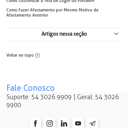
Como customizar a Tela de Login do PortalRH
Como Fazer Afastamento por Mesmo Motivo de
Afastamento Anterior
Artigos nessa seção
Solicitação de Férias no Portal RH para Escala de
Revezamento
Voltar ao topo
Solicitações sem usuário solicitante
Portal RH | Solicitações Não Encaminhadas Devido a
Múltiplos Perfis de Gestão
Fale Conosco
Suporte: 54 3026 9909 | Geral: 54 3026
Como Exportar Dados da Solicitação em CSV |
9900
Administração do Sistema
Como Criar Campo "Anexo" nas Solicitações do Portal
RH