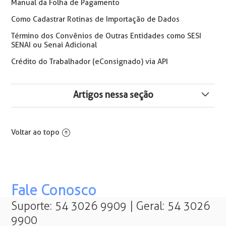
Manual da Folha de Pagamento
Como Cadastrar Rotinas de Importação de Dados
Término dos Convênios de Outras Entidades como SESI
SENAI ou Senai Adicional
Crédito do Trabalhador (eConsignado) via API
Artigos nessa seção
Crédito do Trabalhador (eConsignado) via API
Voltar ao topo
⚠️ Crédito do Trabalhador (eConsignado) - O que
mudou no desconto nas rescisões
Teste de Link da API - Integração eConsignado
Fale Conosco
Como Excluir Valores de Convênio
Suporte: 54 3026 9909 | Geral: 54 3026
9900