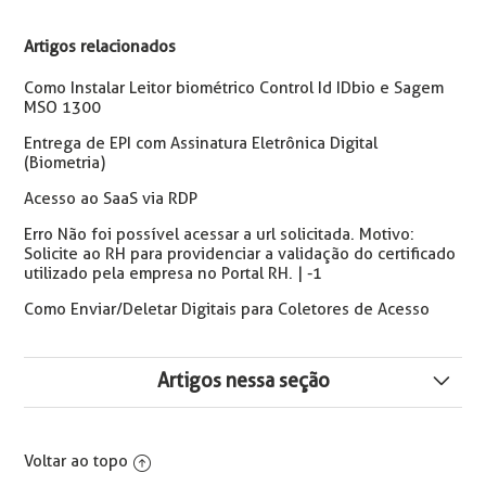
Artigos relacionados
Como Instalar Leitor biométrico Control Id IDbio e Sagem
MSO 1300
Entrega de EPI com Assinatura Eletrônica Digital
(Biometria)
Acesso ao SaaS via RDP
Erro Não foi possível acessar a url solicitada. Motivo:
Solicite ao RH para providenciar a validação do certificado
utilizado pela empresa no Portal RH. | -1
Como Enviar/Deletar Digitais para Coletores de Acesso
Artigos nessa seção
Como Deletar e Reenviar Supervisor em REP DIMEP
Voltar ao topo
Erro: O Coletor não Possui Nenhum Estabelecimento