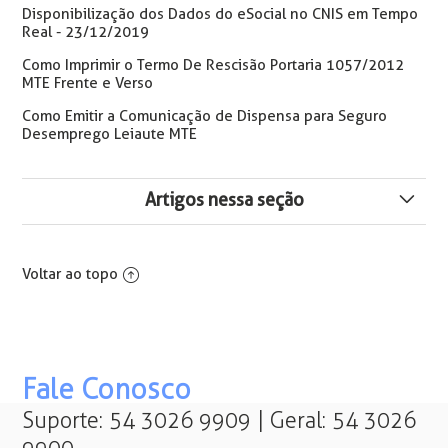
Disponibilização dos Dados do eSocial no CNIS em Tempo
Real - 23/12/2019
Como Imprimir o Termo De Rescisão Portaria 1057/2012
MTE Frente e Verso
Como Emitir a Comunicação de Dispensa para Seguro
Desemprego Leiaute MTE
Artigos nessa seção
Como alterar motivo de rescisão
Voltar ao topo
S-2205: 1039-Data de Nascimento cadastrada no
eSocial inválida
🆕️ eSocial inclui novo motivo de afastamento:
Suspensão Contratual por Reclamação Trabalhista com
Fale Conosco
Pedido de Rescisão Indireta
Suporte: 54 3026 9909 | Geral: 54 3026
Reintegração de Estagiário