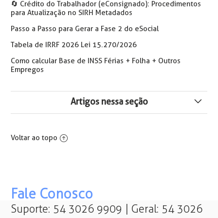
🔄️ Crédito do Trabalhador (eConsignado): Procedimentos
para Atualização no SIRH Metadados
Passo a Passo para Gerar a Fase 2 do eSocial
Tabela de IRRF 2026 Lei 15.270/2026
Como calcular Base de INSS Férias + Folha + Outros
Empregos
Artigos nessa seção
Insalubridade Periculosidade seus Reflexos nas Férias
Voltar ao topo
Não é Permitido Pagar somente Abono Pecuniário de
férias sem gozo de dias de férias
Como lançar o Abono de Férias na Folha quando as
Férias Terminam no mês Seguinte
Fale Conosco
Suporte: 54 3026 9909 | Geral: 54 3026
⚠️ Atualização: Novas Naturezas de Rubricas Para Férias