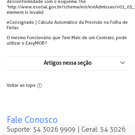
desconformidade com o esquema The
'http://www.esocial.gov.br/schema/evt/evtAdmissao/v02_05_
element is invalid
eConsignado | Cálculo Automático da Provisão na Folha de
Férias
O mesmo Funcionário que Tem Mais de um Contrato, pode
utilizar o EasyMOB?
Artigos nessa seção
Inconsistência S-1210 - Pagamentos de Rendimentos
do Trabalho O mês/ano da data de pagamento não
Voltar ao topo
pode ser anterior ao mês/ano da competência dos
eventos de remuneração/benefícios.
Evento S-2200 Rejeitado: Cód. 8 e Cód. 721 - O Evento
Não pode ser Registrado...
Fale Conosco
eConsignado: NOTIFICAÇÃO PARA SOLUÇÃO DE
Suporte: 54 3026 9909 | Geral: 54 3026
PENDÊNCIAS – DEIXAR DE REALIZAR O RECOLHIMENTO