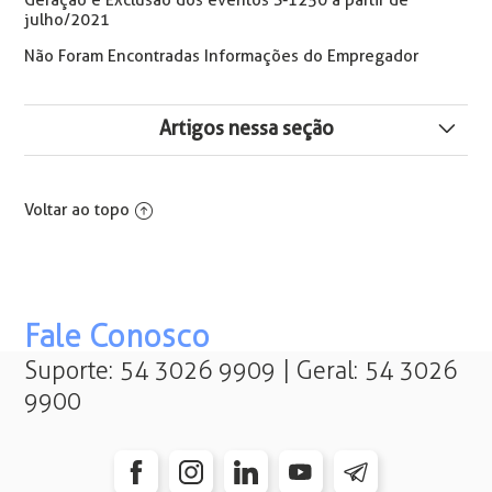
Geração e Exclusão dos eventos S-1250 a partir de
julho/2021
Não Foram Encontradas Informações do Empregador
Artigos nessa seção
Como Ajustar a Classificação Tributária do Evento S-
1000
Voltar ao topo
S-1010: Evento Inválido. A inclusão de Novo Período
de Validade de uma Rubrica Vigente não pode ter
Todos os Atributos Idênticos
Fale Conosco
Obrigatoriedade do CPF no Cadastro do eSocial
Suporte: 54 3026 9909 | Geral: 54 3026
9900
Como Parametrizar S-1005 - Tabela de
Estabelecimentos, Obras ou Unidades de Órgãos
Públicos
S-1000 Informações do Empregador Indicativo de