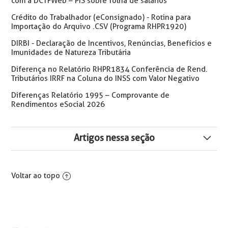
com a DCTFWeb – PIS sobre folha de salários
Crédito do Trabalhador (eConsignado) - Rotina para
Importação do Arquivo .CSV (Programa RHPR1920)
DIRBI - Declaração de Incentivos, Renúncias, Benefícios e
Imunidades de Natureza Tributária
Diferença no Relatório RHPR1834 Conferência de Rend.
Tributários IRRF na Coluna do INSS com Valor Negativo
Diferenças Relatório 1995 – Comprovante de
Rendimentos eSocial 2026
Artigos nessa seção
Inconsistência S-1210 - Pagamentos de Rendimentos
do Trabalho O mês/ano da data de pagamento não
Voltar ao topo
pode ser anterior ao mês/ano da competência dos
eventos de remuneração/benefícios.
Evento S-2200 Rejeitado: Cód. 8 e Cód. 721 - O Evento
Não pode ser Registrado...