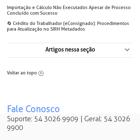
Importação e Cálculo Não Executados Apesar de Processo
Concluído com Sucesso
🔄️ Crédito do Trabalhador (eConsignado): Procedimentos
para Atualização no SIRH Metadados
Artigos nessa seção
O Usuário não tem permissão para Calcular o Ponto em
período de Folha Mensal Consolidada (...)
Voltar ao topo
Ocorreu um erro no envio do e-mail com o arquivo AEJ
gerado, verifique as configurações de servidor, porta e
usuário
Fale Conosco
Erro: SolicitaColetaDigitais - Tempo de resposta
excedido. CarregarUsuarios-10000
Suporte: 54 3026 9909 | Geral: 54 3026
9900
Os contratos abaixo possuem dias pendentes de
recálculo. Deseja interromper a geração dos