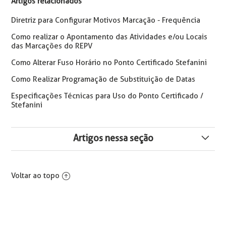
Artigos relacionados
Diretriz para Configurar Motivos Marcação - Frequência
Como realizar o Apontamento das Atividades e/ou Locais
das Marcações do REPV
Como Alterar Fuso Horário no Ponto Certificado Stefanini
Como Realizar Programação de Substituição de Datas
Especificações Técnicas para Uso do Ponto Certificado /
Stefanini
Artigos nessa seção
Erro ao registrar relógio. Verifique o CPF antes de
continuar!
Voltar ao topo
Ocorreu um erro ao iniciar a comunicação (...) com o
Web Service. System.Exception: O retorno para o token
de acesso é inválido (...) | Ponto Stefanini