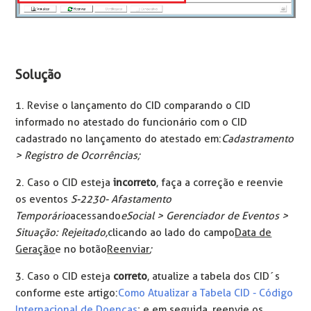
Solução
1. Revise o lançamento do CID comparando o CID
informado no atestado do funcionário com o CID
cadastrado no lançamento do atestado em:
Cadastramento
> Registro de Ocorrências;
2. Caso o CID esteja
incorreto
, faça a correção e reenvie
os eventos
S-2230- Afastamento
Temporário
acessando
eSocial > Gerenciador de Eventos >
Situação: Rejeitado,
clicando ao lado do campo
Data de
Geração
e no botão
Reenviar
;
3. Caso o CID esteja
correto
, atualize a tabela dos CID´s
conforme este artigo:
Como Atualizar a Tabela CID - Código
Internacional de Doenças
; e em seguida, reenvie os