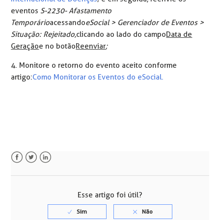
eventos
S-2230- Afastamento
Temporário
acessando
eSocial > Gerenciador de Eventos >
Situação: Rejeitado,
clicando ao lado do campo
Data de
Geração
e no botão
Reenviar
;
4. Monitore o retorno do evento aceito conforme
artigo:
Como Monitorar os Eventos do eSocial.
Facebook
Twitter
LinkedIn
Esse artigo foi útil?