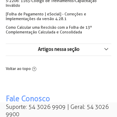
S-2206: 1163-Código de Treinamento/Capacitação
Inválido
[Folha de Pagamento | eSocial] - Correções e
Implementações da versão 4.28.1
Como Calcular uma Rescisão com a Folha de 13º
Complementação Calculada e Consolidada
Artigos nessa seção
Inconsistência S-1210 - Pagamentos de Rendimentos
do Trabalho O mês/ano da data de pagamento não
Voltar ao topo
pode ser anterior ao mês/ano da competência dos
eventos de remuneração/benefícios.
Evento S-2200 Rejeitado: Cód. 8 e Cód. 721 - O Evento
Não pode ser Registrado...
Fale Conosco
eConsignado: NOTIFICAÇÃO PARA SOLUÇÃO DE
Suporte: 54 3026 9909 | Geral: 54 3026
PENDÊNCIAS – DEIXAR DE REALIZAR O RECOLHIMENTO
9900
NO FGTS DIGITAL DE PARCELAS DE EMPRÉSTIMO